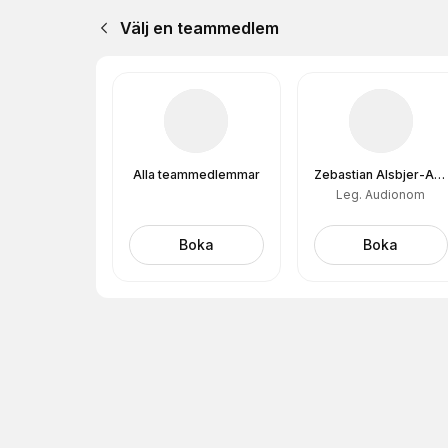
Välj en teammedlem
Alla teammedlemmar
Zebastian Alsbjer-Aronsson
Leg. Audionom
Boka
Boka