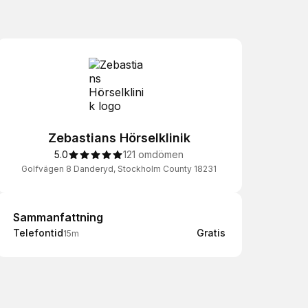
Zebastians Hörselklinik
5.0
121 omdömen
Golfvägen 8 Danderyd, Stockholm County 18231
Sammanfattning
Sammanfattning
Telefontid
Gratis
15m