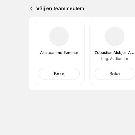
Välj en teammedlem
Alla teammedlemmar
Zebastian Alsbjer-Aronsson
Leg. Audionom
Boka
Boka