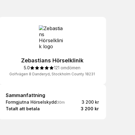
Zebastians Hörselklinik
5.0
121 omdömen
Golfvägen 8 Danderyd, Stockholm County 18231
Sammanfattning
Sammanfattning
Formgjutna Hörselskydd
3 200 kr
30m
Totalt att betala
3 200 kr