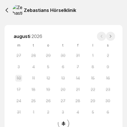
Zebastians Hörselklinik
augusti
2026
m
t
o
t
f
l
s
27
28
29
30
31
1
2
3
4
5
6
7
8
9
10
11
12
13
14
15
16
17
18
19
20
21
22
23
24
25
26
27
28
29
30
31
1
2
3
4
5
6