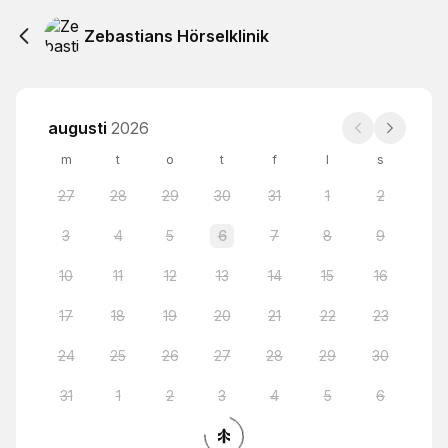
Zebastians Hörselklinik
augusti
2026
m
t
o
t
f
l
s
27
28
29
30
31
1
2
3
4
5
6
7
8
9
10
11
12
13
14
15
16
17
18
19
20
21
22
23
24
25
26
27
28
29
30
31
1
2
3
4
5
6