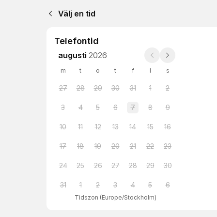
Välj en tid
Telefontid
augusti
2026
m
t
o
t
f
l
s
27
28
29
30
31
1
2
3
4
5
6
7
8
9
10
11
12
13
14
15
16
17
18
19
20
21
22
23
24
25
26
27
28
29
30
31
1
2
3
4
5
6
Tidszon
(
Europe/Stockholm
)