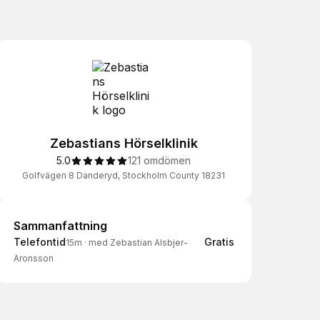
Zebastians Hörselklinik
5.0
121 omdömen
Golfvägen 8 Danderyd, Stockholm County 18231
Sammanfattning
Sammanfattning
Telefontid
Gratis
15m
·
med Zebastian Alsbjer-
Aronsson