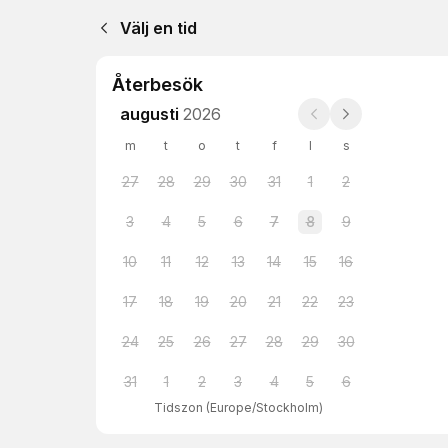
Välj en tid
Återbesök
augusti
2026
m
t
o
t
f
l
s
27
28
29
30
31
1
2
3
4
5
6
7
8
9
10
11
12
13
14
15
16
17
18
19
20
21
22
23
24
25
26
27
28
29
30
31
1
2
3
4
5
6
Tidszon
(
Europe/Stockholm
)