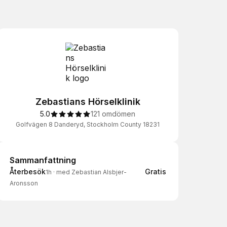
Zebastians Hörselklinik
5.0
121 omdömen
Golfvägen 8 Danderyd, Stockholm County 18231
Sammanfattning
Sammanfattning
Återbesök
Gratis
1h
·
med Zebastian Alsbjer-
Aronsson