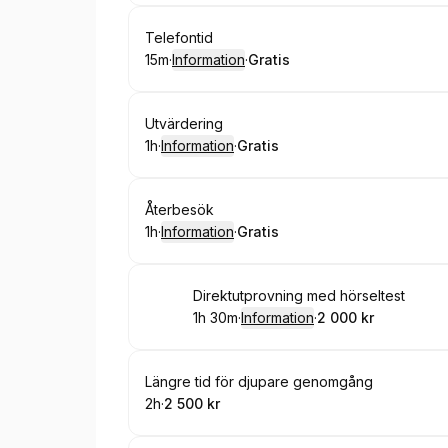
Boka
Telefontid
15m
·
Information
·
Gratis
.
Varaktighet
:
.
Pris
:
Boka
Utvärdering
1h
·
Information
·
Gratis
.
Varaktighet
.
:
Pris
:
Boka
Återbesök
1h
·
Information
·
Gratis
.
Varaktighet
.
:
Pris
:
Boka
Direktutprovning med hörseltest
1h 30m
·
Information
·
2 000 kr
.
Varaktighet
:
.
Pris
:
Boka
Längre tid för djupare genomgång
2h
·
2 500 kr
.
Varaktighet
.
Pris
:
: