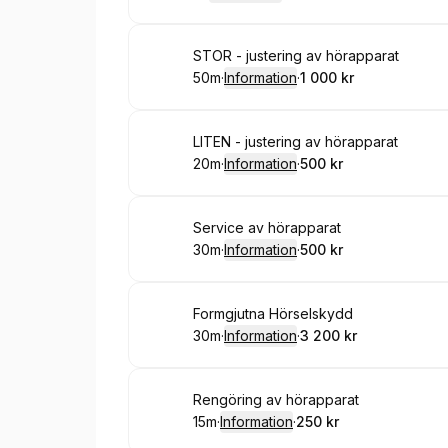
.
Varaktighet
.
:
Pris
:
Boka
STOR - justering av hörapparat
50m
·
Information
·
1 000 kr
.
Varaktighet
:
.
Pris
:
Boka
LITEN - justering av hörapparat
20m
·
Information
·
500 kr
.
Varaktighet
:
.
Pris
:
Boka
Service av hörapparat
30m
·
Information
·
500 kr
.
Varaktighet
:
.
Pris
:
Boka
Formgjutna Hörselskydd
30m
·
Information
·
3 200 kr
.
Varaktighet
:
.
Pris
:
Boka
Rengöring av hörapparat
15m
·
Information
·
250 kr
.
Varaktighet
:
.
Pris
: