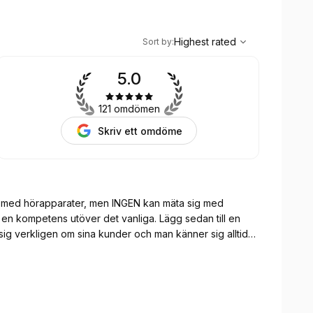
,
Highest rated
Sort
Highest rated
Sort by
:
5.0
121 omdömen
Skriv ett omdöme
år med hörapparater, men INGEN kan mäta sig med
ns utöver det vanliga. Lägg sedan till en
 verkligen om sina kunder och man känner sig alltid
st-i-test" enligt mej! 🥇🏆🥇