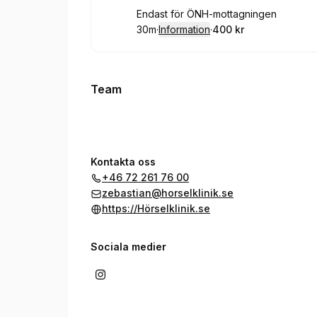
Boka
Endast för ÖNH-mottagningen
30m
·
Information
·
400 kr
.
Varaktighet
:
.
Pris
:
Team
Kontakta oss
+46 72 261 76 00
zebastian@horselklinik.se
https://Hörselklinik.se
Sociala medier