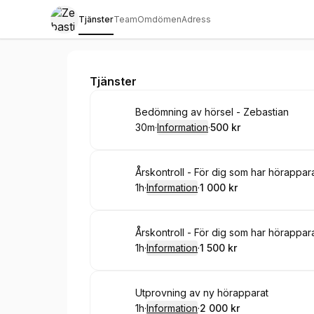
Tjänster
Team
Omdömen
Adress
Zebastians Hörselklinik
Tjänster
Boka
Bedömning av hörsel - Zebastian
30m
·
Information
·
500 kr
.
Varaktighet
:
.
Pris
:
Boka
Årskontroll - För dig som har hörappara
1h
·
Information
·
1 000 kr
.
Varaktighet
.
:
Pris
:
Boka
Årskontroll - För dig som har hörappara
1h
·
Information
·
1 500 kr
.
Varaktighet
.
:
Pris
:
Boka
Utprovning av ny hörapparat
1h
·
Information
·
2 000 kr