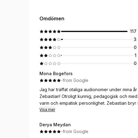
Omdömen
117
3
0
1
0
Mona Bogefors
·
·
from Google
Jag har träffat otaliga audionomer under mina 
Zebastian! Otroligt kunnig, pedagogisk och med en kompete
varm och empatisk personlighet. Zebastian bryr sig
lika välkommen till hans trivsamma mottagning. "Bä
Visa mer
Mona B
Derya Meydan
·
·
from Google