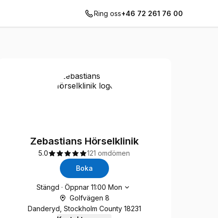
Ring oss
+46 72 261 76 00
Zebastians Hörselklinik
5.0
121 omdömen
Boka
Öppettider
Stängd
·
Öppnar
11:00
Mon
Golfvägen 8
Danderyd, Stockholm County 18231