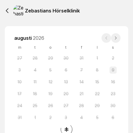
Zebastians Hörselklinik
augusti
2026
m
t
o
t
f
l
s
27
28
29
30
31
1
2
3
4
5
6
7
8
9
10
11
12
13
14
15
16
17
18
19
20
21
22
23
24
25
26
27
28
29
30
31
1
2
3
4
5
6